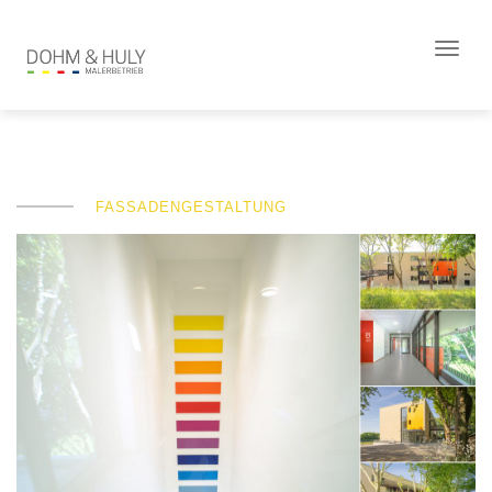
Toggle
naviga
FASSADENGESTALTUNG